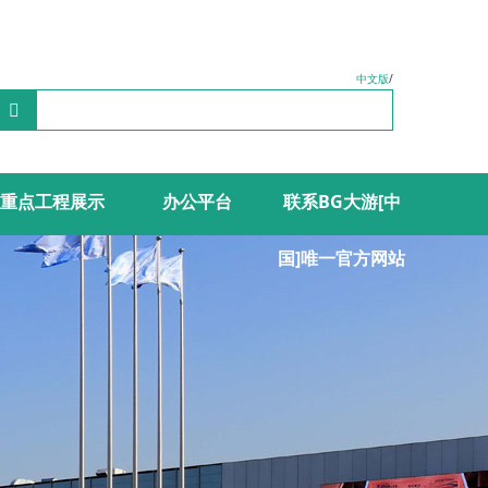
中文版
/
重点工程展示
办公平台
联系BG大游[中
精品工程
奥运工程
创优工程
民心工程
海外工程
>
>
>
>
>
国]唯一官方网站