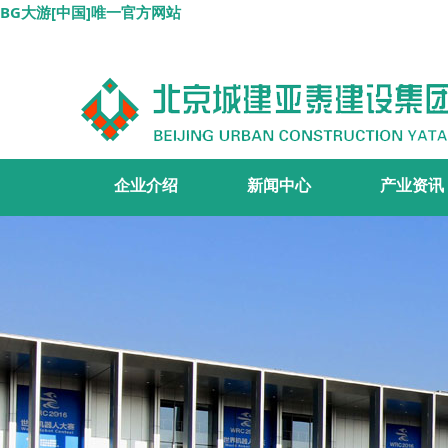
BG大游[中国]唯一官方网站
企业介绍
新闻中心
产业资讯
集团简介
组织机构
资质证书
宣传视频
集团要闻
企业文化
施工主业
工程设计
地产开发
商品砼
>
>
>
>
>
>