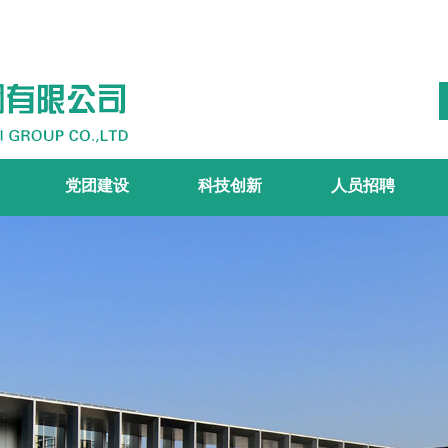
党团建设
科技创新
人员招聘
工作概述
科技平台
科技领域
科技奖项
人才战略
社会招聘
校园招聘
>
>
>
>
>
>
>
>
>
>
>