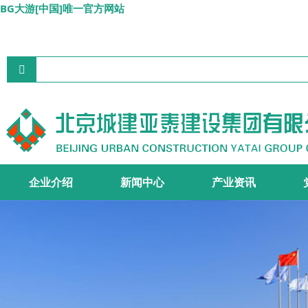
BG大游[中国]唯一官方网站
企业介绍
新闻中心
产业资讯
集团简介
组织机构
资质证书
宣传视频
集团要闻
企业文化
施工主业
工程设计
地产开发
商品砼
>
>
>
>
>
>
>
>
>
>